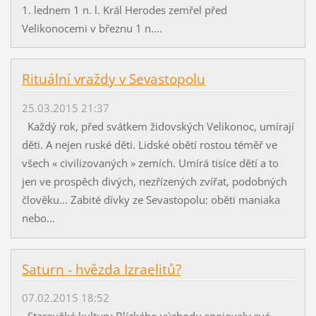
1. lednem 1 n. l. Král Herodes zemřel před
Velikonocemi v březnu 1 n....
Rituální vraždy v Sevastopolu
25.03.2015 21:37
Každý rok, před svátkem židovských Velikonoc, umírají
děti. A nejen ruské děti. Lidské obětí rostou téměř ve
všech « civilizovaných » zemích. Umírá tisíce dětí a to
jen ve prospěch divých, nezřízených zvířat, podobných
člověku... Zabité dívky ze Sevastopolu: oběti maniaka
nebo...
Saturn - hvězda Izraelitů?
07.02.2015 18:52
Starověké kultury Blízkého východu spojovaly své