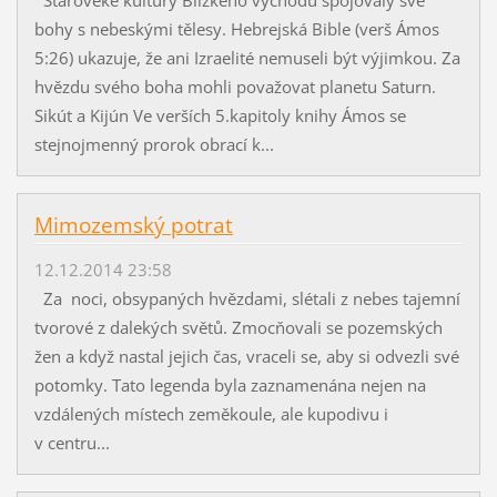
bohy s nebeskými tělesy. Hebrejská Bible (verš Ámos
5:26) ukazuje, že ani Izraelité nemuseli být výjimkou. Za
hvězdu svého boha mohli považovat planetu Saturn.
Sikút a Kijún Ve verších 5.kapitoly knihy Ámos se
stejnojmenný prorok obrací k...
Mimozemský potrat
12.12.2014 23:58
Za noci, obsypaných hvězdami, slétali z nebes tajemní
tvorové z dalekých světů. Zmocňovali se pozemských
žen a když nastal jejich čas, vraceli se, aby si odvezli své
potomky. Tato legenda byla zaznamenána nejen na
vzdálených místech zeměkoule, ale kupodivu i
v centru...