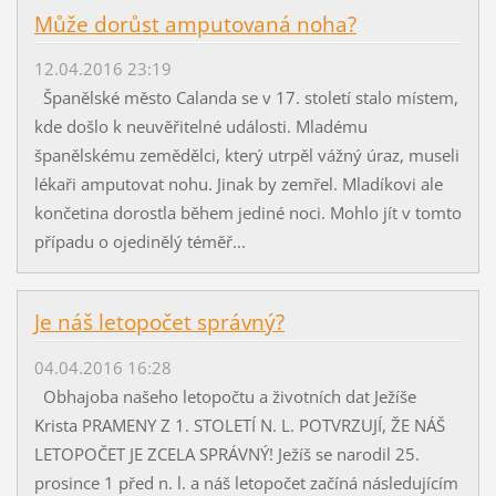
Může dorůst amputovaná noha?
12.04.2016 23:19
Španělské město Calanda se v 17. století stalo místem,
kde došlo k neuvěřitelné události. Mladému
španělskému zemědělci, který utrpěl vážný úraz, museli
lékaři amputovat nohu. Jinak by zemřel. Mladíkovi ale
končetina dorostla během jediné noci. Mohlo jít v tomto
případu o ojedinělý téměř...
Je náš letopočet správný?
04.04.2016 16:28
Obhajoba našeho letopočtu a životních dat Ježíše
Krista PRAMENY Z 1. STOLETÍ N. L. POTVRZUJÍ, ŽE NÁŠ
LETOPOČET JE ZCELA SPRÁVNÝ! Ježíš se narodil 25.
prosince 1 před n. l. a náš letopočet začíná následujícím