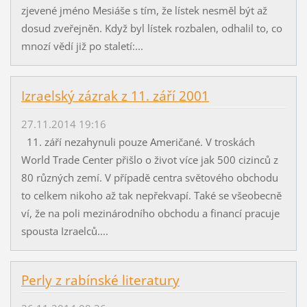
zjevené jméno Mesiáše s tím, že lístek nesměl být až
dosud zveřejněn. Když byl lístek rozbalen, odhalil to, co
mnozí vědí již po staletí:...
Izraelský zázrak z 11. září 2001
27.11.2014 19:16
11. září nezahynuli pouze Američané. V troskách
World Trade Center přišlo o život více jak 500 cizinců z
80 různých zemí. V případě centra světového obchodu
to celkem nikoho až tak nepřekvapí. Také se všeobecně
ví, že na poli mezinárodního obchodu a financí pracuje
spousta Izraelců....
Perly z rabínské literatury