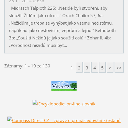
26.11.2014 00:36
Midrasch Talpioth 225: „Nežidé byli stvořeni, aby
sloužili Židům jako otroci.“ Orach Chaiim 57, 6a:
„Nežidům je třeba se vyhýbat jako všemu nečistému,
například jako neštovicím, vepřům a lejnu.“ Kethuboth
3b: „Soužití Nežidů je jako soužití oslů.“ Zohar II, 4b:
„Porodnost nežidů musí být...
Záznamy: 1 - 10 ze 130
1
2
3
4
5
>
>>