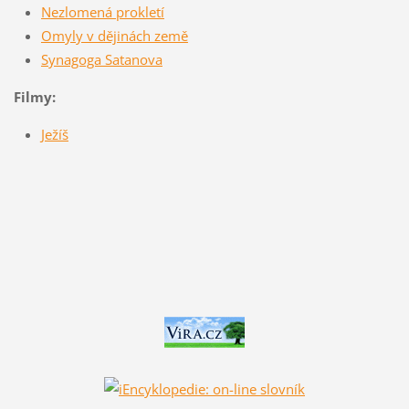
Nezlomená prokletí
Omyly v dějinách země
Synagoga Satanova
Filmy:
Ježíš