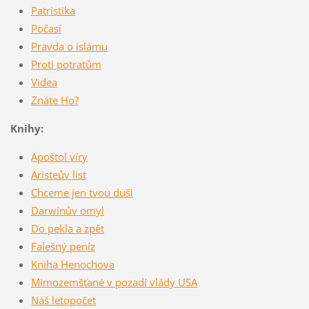
Patristika
Počasí
Pravda o islámu
Proti potratům
Videa
Znáte Ho?
Knihy:
Apoštol víry
Aristeův list
Chceme jen tvou duši
Darwinův omyl
Do pekla a zpět
Falešný peníz
Kniha Henochova
Mimozemšťané v pozadí vlády USA
Náš letopočet