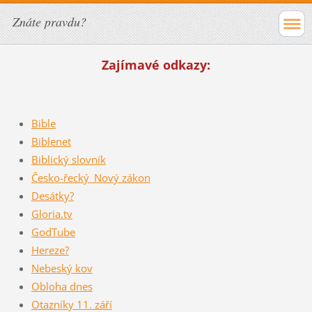
Znáte pravdu?
Zajímavé odkazy:
Bible
Biblenet
Biblický slovník
Česko-řecký_Nový zákon
Desátky?
Gloria.tv
GodTube
Hereze?
Nebeský kov
Obloha dnes
Otazníky 11. září