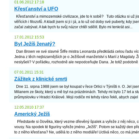
01.06.2012 17:18
Křesťanství a UFO
Křesťanství a mimozemské civilizace, jde to k sobě? Tuto otázku si už jis
věřících i filozofů. A kladl jsem si ji i já, a to už od doby své puberty, kdy 
začal zabývat. A tak bych tu svůj názor chtěl sdělit. Bylo mi tenkrát asi...
17.01.2012 15:53
Byl Ježíš ženatý?
Dan Brown ve své slavné Šifře mistra Leonarda předkládá celou řadu víc
Jedna z těch nejbizarnějších je o Ježíšově manželství s Marií z Magdaly. Ž
neslyšeli? V pořádku, rozhodně ale nepodceňujte Dana. Je totiž podobně 
07.01.2011 15:31
Zážitek z klinické smrti
Dne 11. srpna 1988 jsem se byl koupat v řece Orlici v Týništi n. O. Jel 
Milanem ze školy, který u mě byl na prázdninách. Tehdy mi bylo 17 let a stu
průmyslovku v Hradci Králové. Moji rodiče mi tehdy ráno řekli, abych zajel
12.05.2010 17:37
Americký Ježíš
Představte si člověka, který vezme dřevěný špalek a vyřeže z něj něco, 
vousy. Na spodek té figuríny vyřeže jméno „Ježíš“. Potom se každý den před
to z něho křesťana? Ne, udělá to z něho modláře! Uctívá něco, co má jméno