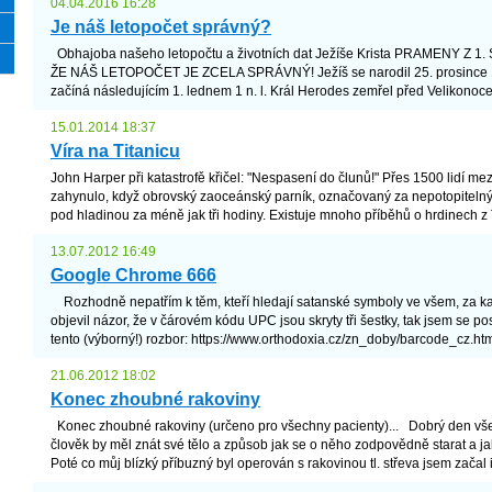
04.04.2016 16:28
Je náš letopočet správný?
Obhajoba našeho letopočtu a životních dat Ježíše Krista PRAMENY Z 1.
ŽE NÁŠ LETOPOČET JE ZCELA SPRÁVNÝ! Ježíš se narodil 25. prosince 1 p
začíná následujícím 1. lednem 1 n. l. Král Herodes zemřel před Velikonocem
15.01.2014 18:37
Víra na Titanicu
John Harper při katastrofě křičel: "Nespasení do člunů!" Přes 1500 lidí me
zahynulo, když obrovský zaoceánský parník, označovaný za nepotopitelný,
pod hladinou za méně jak tři hodiny. Existuje mnoho příběhů o hrdinech z Ti
13.07.2012 16:49
Google Chrome 666
Rozhodně nepatřím k těm, kteří hledají satanské symboly ve všem, za k
objevil názor, že v čárovém kódu UPC jsou skryty tři šestky, tak jsem se po
tento (výborný!) rozbor: https://www.orthodoxia.cz/zn_doby/barcode_cz.html
21.06.2012 18:02
Konec zhoubné rakoviny
Konec zhoubné rakoviny (určeno pro všechny pacienty)... Dobrý den vš
člověk by měl znát své tělo a způsob jak se o něho zodpovědně starat a jak
Poté co můj blízký příbuzný byl operován s rakovinou tl. střeva jsem začal i