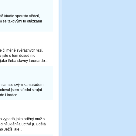
tě kladlo spousta vědců,
jsem se takovými to otázkami
e či méně svérázných tezí.
e jste o tom dosud nic
jako třeba slavný Leonardo...
jsem tam se svým kamarádem
doval jsem střední strojní
 do Hradce...
co vypadá jako oděný muž s
 ní uklání a uctívá ji. Udělá
 Ježíš, ale...