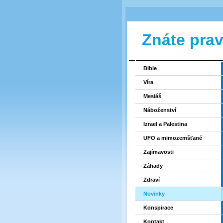
Znáte pra
Bible
Víra
Mesiáš
Náboženství
Izrael a Palestina
UFO a mimozemšťané
Zajímavosti
Záhady
Zdraví
Novinky
Konspirace
Kontakt