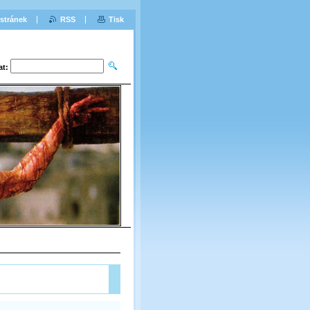
stránek
RSS
Tisk
at: