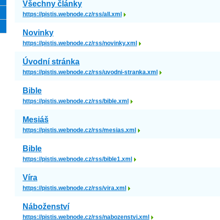
Všechny články
https://pistis.webnode.cz/rss/all.xml
Novinky
https://pistis.webnode.cz/rss/novinky.xml
Úvodní stránka
https://pistis.webnode.cz/rss/uvodni-stranka.xml
Bible
https://pistis.webnode.cz/rss/bible.xml
Mesiáš
https://pistis.webnode.cz/rss/mesias.xml
Bible
https://pistis.webnode.cz/rss/bible1.xml
Víra
https://pistis.webnode.cz/rss/vira.xml
Náboženství
https://pistis.webnode.cz/rss/nabozenstvi.xml