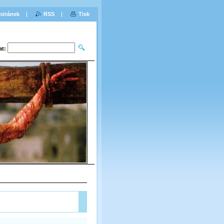
stránek
RSS
Tisk
at: