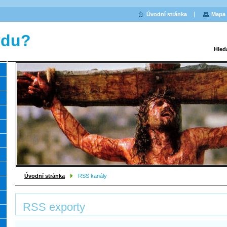
Úvodní stránka
Mapa 
vdu?
Hled
Úvodní stránka
RSS kanály
RSS exporty