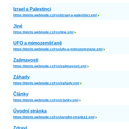
Izrael a Palestinci
https://pistis.webnode.cz/rss/izrael-a-palestinci.xml
Jiné
https://pistis.webnode.cz/rss/jine.xml
UFO a mimozemšťané
https://pistis.webnode.cz/rss/ufo-a-mimozemstane.xml
Zajímavosti
https://pistis.webnode.cz/rss/zajimavosti.xml
Záhady
https://pistis.webnode.cz/rss/zahady.xml
Články
https://pistis.webnode.cz/rss/clanky.xml
Úvodní stránka
https://pistis.webnode.cz/rss/uvodni-stranka1.xml
Zdraví