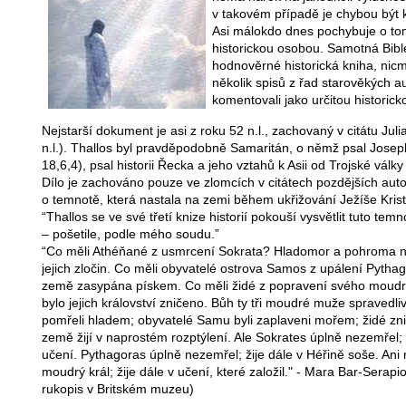
v takovém případě je chybou být
Asi málokdo dnes pochybuje o tom
historickou osobou. Samotná Bibl
hodnověrné historická kniha, ni
několik spisů z řad starověkých a
komentovali jako určitou historick
Nejstarší dokument je asi z roku 52 n.l., zachovaný v citátu Juli
n.l.). Thallos byl pravděpodobně Samaritán, o němž psal Joseph
18,6,4), psal historii Řecka a jeho vztahů k Asii od Trojské vál
Dílo je zachováno pouze ve zlomcích v citátech pozdějších autor
o temnotě, která nastala na zemi během ukřižování Ježíše Krist
“Thallos se ve své třetí knize historií pokouší vysvětlit tuto te
– pošetile, podle mého soudu.”
“Co měli Athéňané z usmrcení Sokrata? Hladomor a pohroma na
jejich zločin. Co měli obyvatelé ostrova Samos z upálení Pythag
země zasypána pískem. Co měli židé z popravení svého moud
bylo jejich království zničeno. Bůh ty tři moudré muže spravedl
pomřeli hladem; obyvatelé Samu byli zaplaveni mořem; židé zni
země žijí v naprostém rozptýlení. Ale Sokrates úplně nezemřel; 
učení. Pythagoras úplně nezemřel; žije dále v Héřině soše. Ani
moudrý král; žije dále v učení, které založil." - Mara Bar-Serapi
rukopis v Britském muzeu)