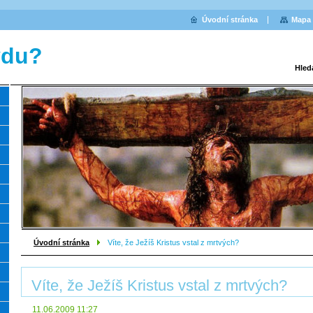
Úvodní stránka
Mapa 
vdu?
Hled
Úvodní stránka
Víte, že Ježíš Kristus vstal z mrtvých?
Víte, že Ježíš Kristus vstal z mrtvých?
11.06.2009 11:27