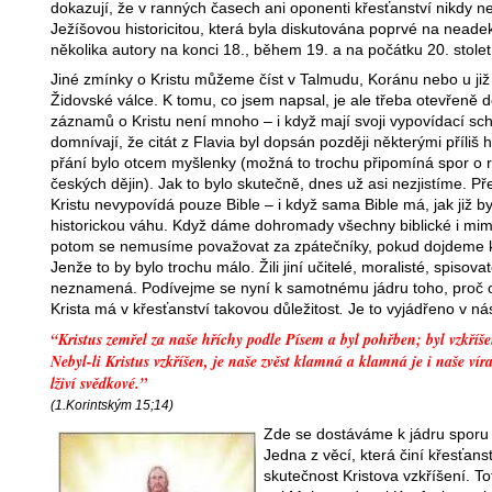
dokazují, že v ranných časech ani oponenti křesťanství nikdy 
Ježíšovou historicitou, která byla diskutována poprvé na nead
několika autory na konci 18., během 19. a na počátku 20. stolet
Jiné zmínky o Kristu můžeme číst v Talmudu, Koránu nebo u již
Židovské válce.
K tomu, co jsem napsal, je ale třeba otevřeně 
záznamů o Kristu není mnoho – i když mají svoji vypovídací sch
domnívají, že citát z Flavia byl dopsán později některými příliš 
přání bylo otcem myšlenky (možná to trochu připomíná spor o 
českých dějin). Jak to bylo skutečně, dnes už asi nezjistíme. Pře
Kristu nevypovídá pouze Bible – i když sama Bible má, jak již by
historickou váhu. Když dáme dohromady všechny biblické i mim
potom se nemusíme považovat za zpátečníky, pokud dojdeme k z
Jenže to by bylo trochu málo. Žili jiní učitelé, moralisté, spisova
neznamená. Podívejme se nyní k samotnému jádru toho, proč o
Krista má v křesťanství takovou důležitost
.
Je to vyjádřeno v ná
“Kristus zemřel za naše hříchy podle Písem a byl pohřben; byl vzkříš
Nebyl-li Kristus vzkříšen, je naše zvěst klamná a klamná je i naše ví
lživí svědkové.”
(1.Korintským 15;14)
Zde se dostáváme k jádru sporu 
Jedna z věcí, která činí křesťans
skutečnost Kristova vzkříšení. T