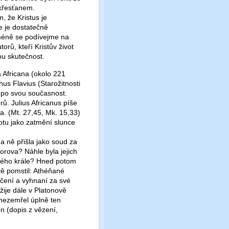
 křesťanem.
, že Kristus je
e je dostatečně
cméně se podívejme na
utorů,
kteří Kristův život
ou skutečnost.
a Africana (okolo 221
us Flavius (Starožitnosti
ky po svou současnost.
ů. Julius Africanus píše
a. (Mt. 27,45, Mk. 15,33)
mnotu jako zatmění slunce
 ně přišla jako soud za
orova? Náhle byla jejich
rého krále? Hned potom
ivě pomstil: Athéňané
čení a vyhnaní za své
žije dále v Platonově
 nezemřel úplně ten
on (dopis z vězení,