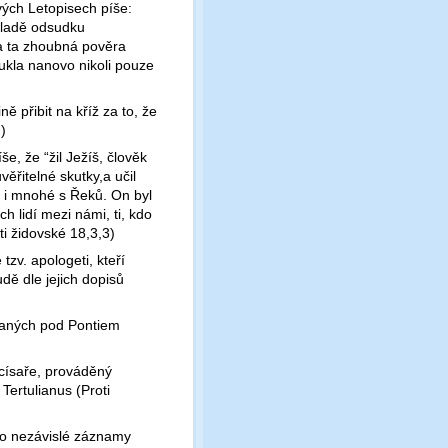
svých Letopisech píše:
ákladě odsudku
 a ta zhoubná pověra
ukla nanovo nikoli pouze
ě přibit na kříž za to, že
)
še, že “žil Ježíš, člověk
ěřitelné skutky,a učil
éž i mnohé s Řeků. On byl
h lidí mezi námi, ti, kdo
ti židovské 18,3,3)
tzv. apologeti, kteří
udě dle jejich dopisů
psaných pod Pontiem
 císaře, prováděný
Tertulianus (Proti
to nezávislé záznamy