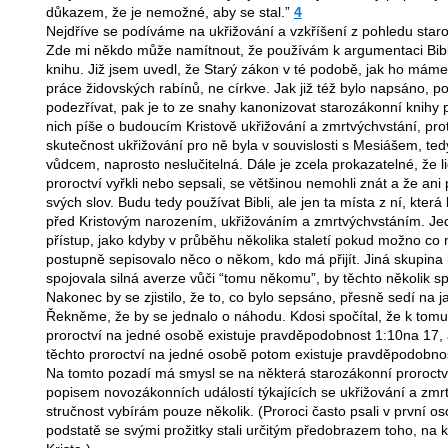
důkazem, že je nemožné, aby se stal.”
4
Nejdříve se podíváme na ukřižování a vzkříšení z pohledu star
Zde mi někdo může namítnout, že používám k argumentaci Bibli
knihu. Již jsem uvedl, že Starý zákon v té podobě, jak ho máme 
práce židovských rabínů, ne církve. Jak již též bylo napsáno, 
podezřívat, pak je to ze snahy kanonizovat starozákonní knihy 
nich píše o budoucím Kristově ukřižování a zmrtvýchvstání, pr
skutečnost ukřižování pro ně byla v souvislosti s Mesiášem, te
vůdcem, naprosto neslučitelná. Dále je zcela prokazatelné, že lid
proroctví vyřkli nebo sepsali, se většinou nemohli znát a že an
svých slov. Budu tedy používat Bibli, ale jen ta místa z ní, kte
před Kristovým narozením, ukřižováním a zmrtvýchvstáním. Je
přístup, jako kdyby v průběhu několika staletí pokud možno co ne
postupně sepisovalo něco o někom, kdo má přijít. Jiná skupina l
spojovala silná averze vůči “tomu někomu”, by těchto několik spi
Nakonec by se zjistilo, že to, co bylo sepsáno, přesně sedí na j
Řekněme, že by se jednalo o náhodu. Kdosi spočítal, že k tomu,
proroctví na jedné osobě existuje pravděpodobnost 1:10na 17, 
těchto proroctví na jedné osobě potom existuje pravděpodobno
Na tomto pozadí má smysl se na některá starozákonní proroctví
popisem novozákonních událostí týkajících se ukřižování a zmrt
stručnost vybírám pouze několik. (Proroci často psali v první o
podstatě se svými prožitky stali určitým předobrazem toho, na 