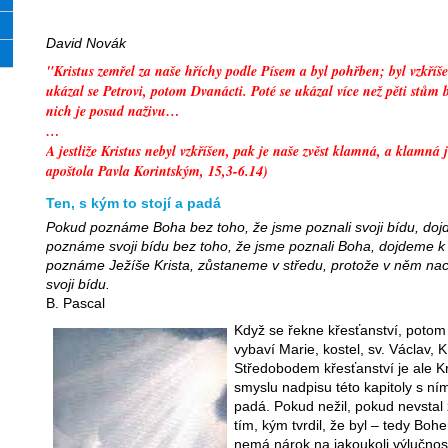
David Novák
"Kristus zemřel za naše hříchy podle Písem a byl pohřben; byl vzkříš
ukázal se Petrovi, potom Dvanácti. Poté se ukázal více než pěti stům 
nich je posud naživu…
…
A jestliže Kristus nebyl vzkříšen, pak je naše zvěst klamná, a klamná je
apoštola Pavla Korintským, 15,3-6.14)
Ten, s kým to stojí a padá
Pokud poznáme Boha bez toho, že jsme poznali svoji bídu, do
poznáme svoji bídu bez toho, že jsme poznali Boha, dojdeme k 
poznáme Ježíše Krista, zůstaneme v středu, protože v něm nac
svoji bídu.
B. Pascal
Když se řekne křesťanství, potom
vybaví Marie, kostel, sv. Václav,
Středobodem křesťanství je ale K
smyslu nadpisu této kapitoly s ním
padá. Pokud nežil, pokud nevstal
tím, kým tvrdil, že byl – tedy Bo
nemá nárok na jakoukoli výlučnos