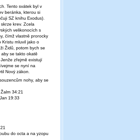
ch. Tento svátek byl v
ev beránka, kterou si
ručuji SZ knihu Exodus).
 skrze krev. Zcela
vských velikonocích s
hy, čímž vlastně prorocky
 Kristu mluvil jako o
ůži Židů, potom bych se
, aby se takto okatě
. Jenže zřejmě existují
dívejme se nyní na
ytil Nový zákon.
odsouzencům nohy, aby se
" Žalm 34:21
" Jan 19:33
:21
 houbu do octa a na yzopu