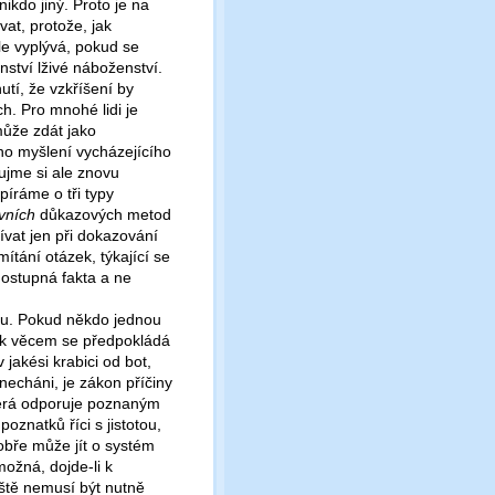
ikdo jiný. Proto je na
vat, protože, jak
le vyplývá, pokud se
nství lživé náboženství.
nutí, že vzkříšení by
ch. Pro mnohé lidi je
ůže zdát jako
ho myšlení vycházejícího
ujme si ale znovu
píráme o tři typy
vních
důkazových metod
at jen při dokazování
ítání otázek, týkající se
dostupná fakta a ne
ádu. Pokud někdo jednou
u k věcem se předpokládá
jakési krabici od bot,
echáni, je zákon příčiny
která odporuje poznaným
znatků říci s jistotou,
obře může jít o systém
možná, dojde-li k
eště nemusí být nutně