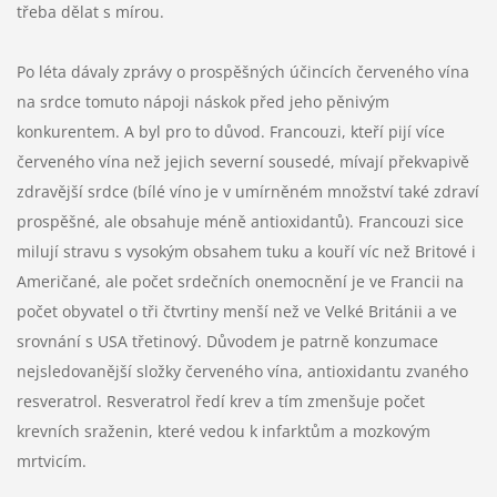
třeba dělat s mírou.
Po léta dávaly zprávy o prospěšných účincích červeného vína
na srdce tomuto nápoji náskok před jeho pěnivým
konkurentem. A byl pro to důvod. Francouzi, kteří pijí více
červeného vína než jejich severní sousedé, mívají překvapivě
zdravější srdce (bílé víno je v umírněném množství také zdraví
prospěšné, ale obsahuje méně antioxidantů). Francouzi sice
milují stravu s vysokým obsahem tuku a kouří víc než Britové i
Američané, ale počet srdečních onemocnění je ve Francii na
počet obyvatel o tři čtvrtiny menší než ve Velké Británii a ve
srovnání s USA třetinový. Důvodem je patrně konzumace
nejsledovanější složky červeného vína, antioxidantu zvaného
resveratrol. Resveratrol ředí krev a tím zmenšuje počet
krevních sraženin, které vedou k infarktům a mozkovým
mrtvicím.