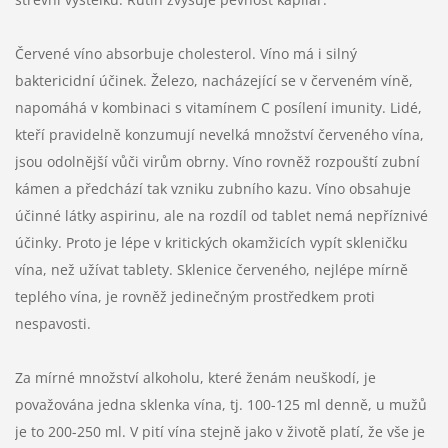
Červené víno absorbuje cholesterol. Víno má i silný
baktericidní účinek. Železo, nacházející se v červeném víně,
napomáhá v kombinaci s vitamínem C posílení imunity. Lidé,
kteří pravidelně konzumují nevelká množství červeného vína,
jsou odolnější vůči virům obrny. Víno rovněž rozpouští zubní
kámen a předchází tak vzniku zubního kazu. Víno obsahuje
účinné látky aspirinu, ale na rozdíl od tablet nemá nepříznivé
účinky. Proto je lépe v kritických okamžicích vypít skleničku
vína, než užívat tablety. Sklenice červeného, nejlépe mírně
teplého vína, je rovněž jedinečným prostředkem proti
nespavosti.
Za mírné množství alkoholu, které ženám neuškodí, je
považována jedna sklenka vína, tj. 100-125 ml denně, u mužů
je to 200-250 ml. V pití vína stejně jako v životě platí, že vše je