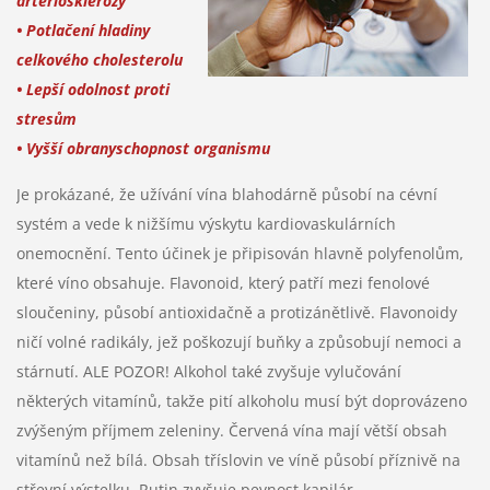
arteriosklerózy
• Potlačení hladiny
celkového cholesterolu
• Lepší odolnost proti
stresům
• Vyšší obranyschopnost organismu
Je prokázané, že užívání vína blahodárně působí na cévní
systém a vede k nižšímu výskytu kardiovaskulárních
onemocnění. Tento účinek je připisován hlavně polyfenolům,
které víno obsahuje. Flavonoid, který patří mezi fenolové
sloučeniny, působí antioxidačně a protizánětlivě. Flavonoidy
ničí volné radikály, jež poškozují buňky a způsobují nemoci a
stárnutí. ALE POZOR! Alkohol také zvyšuje vylučování
některých vitamínů, takže pití alkoholu musí být doprovázeno
zvýšeným příjmem zeleniny. Červená vína mají větší obsah
vitamínů než bílá. Obsah tříslovin ve víně působí příznivě na
střevní výstelku. Rutin zvyšuje pevnost kapilár.