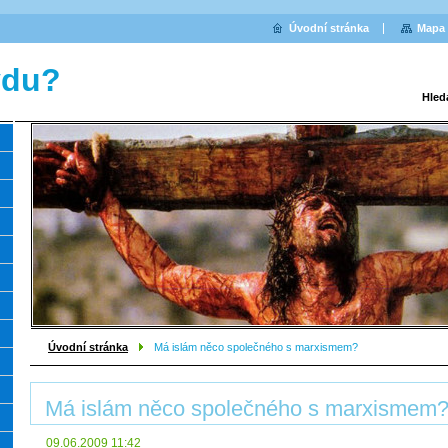
Úvodní stránka
Mapa 
vdu?
Hled
Úvodní stránka
Má islám něco společného s marxismem?
Má islám něco společného s marxismem
09.06.2009 11:42