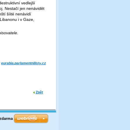
struktivní vedlejší
j. Nestačí jen nenávidět
ští šíité nenávidí
v Libanonu i v Gaze,
pisovatele.
:
eurabia.parlamentnilisty.cz
Zpět
 zdarma