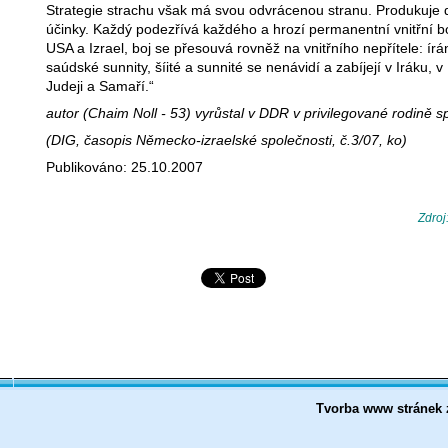
Strategie strachu však má svou odvrácenou stranu. Produkuje de
účinky. Každý podezřívá každého a hrozí permanentní vnitřní bo
USA a Izrael, boj se přesouvá rovněž na vnitřního nepřítele: írán
saúdské sunnity, šíité a sunnité se nenávidí a zabíjejí v Iráku, 
Judeji a Samaří.“
autor (Chaim Noll - 53) vyrůstal v DDR v privilegované rodině s
(DIG, časopis Německo-izraelské společnosti, č.3/07, ko)
Publikováno: 25.10.2007
Zdroj
Tvorba www stránek