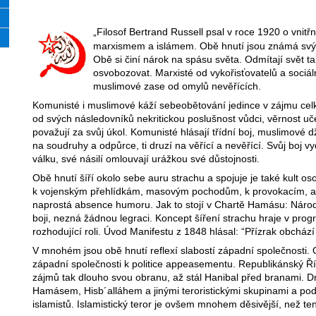
„Filosof Bertrand Russell psal v roce 1920 o vnitř
marxismem a islámem. Obě hnutí jsou známá sv
Obě si činí nárok na spásu světa. Odmítají svět tak
osvobozovat. Marxisté od vykořisťovatelů a sociál
muslimové zase od omylů nevěřících.
Komunisté i muslimové káží sebeobětování jedince v zájmu cel
od svých následovníků nekritickou poslušnost vůdci, věrnost uč
považují za svůj úkol. Komunisté hlásají třídní boj, muslimové dži
na soudruhy a odpůrce, ti druzí na věřící a nevěřící. Svůj boj 
válku, své násilí omlouvají urážkou své důstojnosti.
Obě hnutí šíří okolo sebe auru strachu a spojuje je také kult os
k vojenským přehlídkám, masovým pochodům, k provokacím, av
naprostá absence humoru. Jak to stojí v Chartě Hamásu: Náro
boji, nezná žádnou legraci. Koncept šíření strachu hraje v pro
rozhodující roli. Úvod Manifestu z 1848 hlásal: “Přízrak obchá
V mnohém jsou obě hnutí reflexí slabostí západní společnosti. O
západní společnosti k politice appeasementu. Republikánský Ř
zájmů tak dlouho svou obranu, až stál Hanibal před branami. D
Hamásem, Hisb´alláhem a jinými teroristickými skupinami a po
islamistů. Islamistický teror je ovšem mnohem děsivější, než te