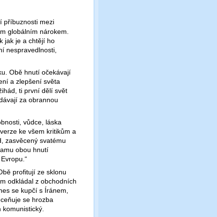
ní příbuznosti mezi
ým globálním nárokem.
 jak je a chtějí ho
ní nespravedlnosti,
ku. Obě hnutí očekávají
ení a zlepšení světa
hád, ti první dělí svět
vydávají za obrannou
obnosti, vůdce, láska
erze ke všem kritikům a
d, zasvěcený svatému
gramu obou hnutí
zí Evropu.“
bě profitují ze sklonu
ím odkládal z obchodních
nes se kupčí s Íránem,
dceňuje se hrozba
n komunistický.