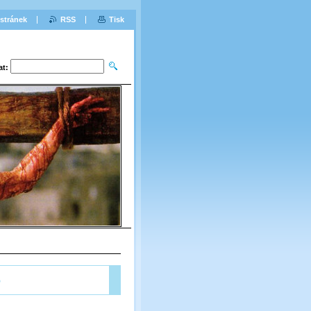
stránek
RSS
Tisk
at:
?