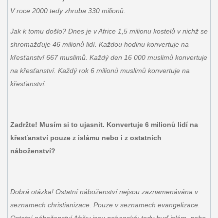
V roce 2000 tedy zhruba 330 milionů.
Jak k tomu došlo? Dnes je v Africe 1,5 milionu kostelů v nichž se
shromažďuje 46 milionů lidí. Každou hodinu konvertuje na
křesťanství 667 muslimů. Každý den 16 000 muslimů konvertuje
na křesťanství. Každý rok 6 milionů muslimů konvertuje na
křesťanství.
Zadržte! Musím si to ujasnit. Konvertuje 6 milionů lidí na
křesťanství pouze z islámu nebo i z ostatních
náboženství?
Dobrá otázka! Ostatní náboženství nejsou zaznamenávána v
seznamech christianizace. Pouze v seznamech evangelizace.
Ostatní náboženství Afriky jsou pohanská: tedy buď islám, nebo