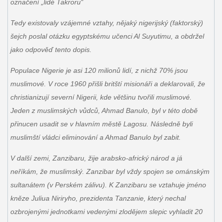
označení „lidé Takroru“
Tedy existovaly vzájemné vztahy, nějaký nigerijský (faktorský)
šejch poslal otázku egyptskému učenci Al Suyutimu, a obdržel
jako odpověď tento dopis.
Populace Nigerie je asi 120 milionů lidí, z nichž 70% jsou
muslimové. V roce 1960 přišli britští misionáři a deklarovali, že
christianizují severní Nigerii, kde většinu tvořili muslimové.
Jeden z muslimských vůdců, Ahmad Banulo, byl v této době
přinucen usadit se v hlavním městě Lagosu. Následně byli
muslimští vládci eliminování a Ahmad Banulo byl zabit.
V další zemi, Zanzibaru, žije arabsko-africký národ a já
neříkám, že muslimský. Zanzibar byl vždy spojen se ománským
sultanátem (v Perském zálivu). K Zanzibaru se vztahuje jméno
kněze Juliua Niriryho, prezidenta Tanzanie, který nechal
ozbrojenými jednotkami vedenými zlodějem slepic vyhladit 20