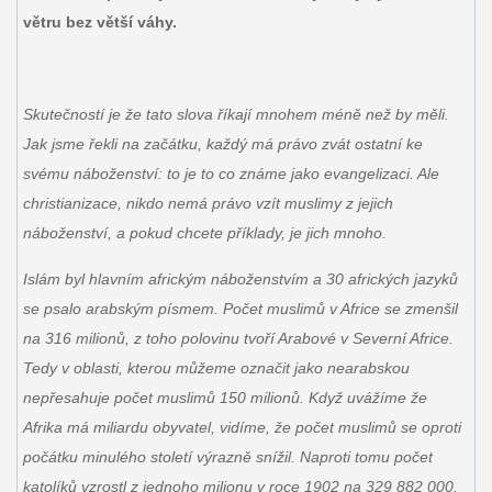
větru bez větší váhy.
Skutečností je že tato slova říkají mnohem méně než by měli.
Jak jsme řekli na začátku, každý má právo zvát ostatní ke
svému náboženství: to je to co známe jako evangelizaci. Ale
christianizace, nikdo nemá právo vzít muslimy z jejich
náboženství, a pokud chcete příklady, je jich mnoho.
Islám byl hlavním africkým náboženstvím a 30 afrických jazyků
se psalo arabským písmem. Počet muslimů v Africe se zmenšil
na 316 milionů, z toho polovinu tvoří Arabové v Severní Africe.
Tedy v oblasti, kterou můžeme označit jako nearabskou
nepřesahuje počet muslimů 150 milionů. Když uvážíme že
Afrika má miliardu obyvatel, vidíme, že počet muslimů se oproti
počátku minulého století výrazně snížil. Naproti tomu počet
katolíků vzrostl z jednoho milionu v roce 1902 na 329 882 000.