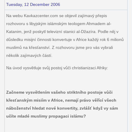
Tuesday, 12 December 2006
Na webu Kavkazcenter.com se objevil zajímavý přepis
rozhovoru s libyjským islámským teologem Ahmadem al-
Katanim, jenž poskytl televizní stanici al-Džazíra. Podle něj v
důsledku misijní činnosti konvertuje v Africe každý rok 6 milionů
muslimů na křesťanství. Z rozhovoru jsme pro vás vybrali
několik zajímavých částí.
Na úvod vysvětluje svůj postoj vůči christianizaci Afriky:
Začneme vysvětlením vašeho striktního postoje vůči
křesťanským misiím v Africe, nemají právo věřící všech
náboženství hledat nové konvertity, zvlášť když vy sám
učíte mladé muslimy propagaci islámu?