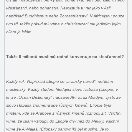
křesťanství, nebo pohanství. Neexistuje tu nic jako v Asii
například Buddhismus nebo Zoroastriánství. V Africejsou pouze
tyto tři, takže pokud mluvíme o christianizaci tak jediným jejím
cílem je islám.
Takže 6 milionů muslimů ročně konvertuje na křesťanství?
Každý rok. Například Etiopie se „arabský národ“, neříkám
muslimský. Každý student hledající slovo Habaša (Etiopie) v
knize „Ocean Dictionary“ napsané Al-Fairuz Abadym, zjistí, že
slovo Habaša znamená lidé různých kmenů. Etiopie byla
místem, kde se Arabové z různých kmenů rozhodli žít. Všichni
víme, že islám vstoupil do Etiopie dřív než do Mekky. Všichni
víme že Al-Najaši (Etiopský panovník) byl muslim. Je to