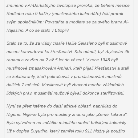
zmíněno v Al-Darkatnyho životopise proroka, že během měsíce
Radžabu roku 9 hidžry (muslimského kalendáře) řekl prorok
svým společníkům: Povstaňte a modlete se za svého bratra Al-
Najašiho. A co se stalo v Etiopii?
Stalo se to, že za vlády císaře Haille Selasieho byli muslimové
nuceni konvertovat ke křesťanství. Kdo odmítl, byl zbyčován 45
ranami a zavřen na 2 až 5 let do vězení. V roce 1948 byli
muslimové zmasakrování Amhari, kteří přijali křesťanství a stali
se kolaboranty, kteří pokračovali v pronásledování muslimů
dalších 7 měsíců. Muslimové byli zbaveni mnoha základních
lidských práv, muslimští mužové bývali dokonce sterilizováni.
Nyní se přemístěme do další africké oblasti, například do
Nigérie: Nigérie byla pro muslimy známa jako „Země Takroru“.
Byla vytvořena na začátku minulého století britskými kolonisty.
Už v dopise Suyutiho, který zemřel roku 911 hidžry je použito