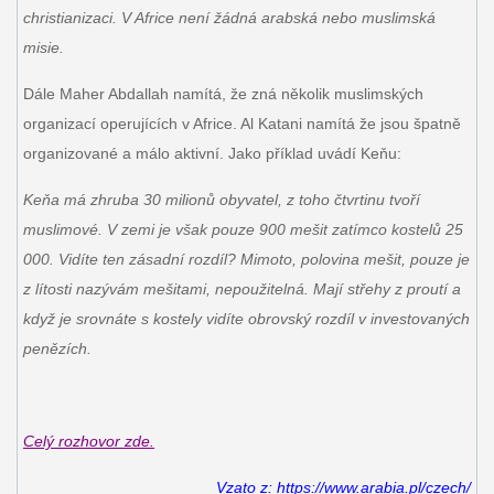
christianizaci. V Africe není žádná arabská nebo muslimská
misie.
Dále Maher Abdallah namítá, že zná několik muslimských
organizací operujících v Africe. Al Katani namítá že jsou špatně
organizované a málo aktivní. Jako příklad uvádí Keňu:
Keňa má zhruba 30 milionů obyvatel, z toho čtvrtinu tvoří
muslimové. V zemi je však pouze 900 mešit zatímco kostelů 25
000. Vidíte ten zásadní rozdíl? Mimoto, polovina mešit, pouze je
z lítosti nazývám mešitami, nepoužitelná. Mají střehy z proutí a
když je srovnáte s kostely vidíte obrovský rozdíl v investovaných
penězích.
Celý rozhovor zde.
Vzato z: https://www.arabia.pl/czech/