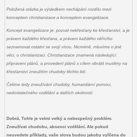
Položená otázka je výsledkem nechápání rozdílu mezi
konceptem christianizace a konceptem evangelizace.
Koncept evangelizace je: pozvat nekřesťany ke křesťanství, a je
právem každého křesťana, a právem každého věřícího
seznamovat ostatní se svojí vírou. Nicméně, mluvíme o jiné
věci, o christianizaci. Christianizace znamená následující:
připravení plánů, a provedení plánů s cílem obrátit muslimy na
křesťanství zneužitím chudoby těchto lidí.
Čelíme tedy zneužívání chudoby, humanitární pomoci,
nedostatečného vzdělání a dalších okolností.
Dobrá, Tohle je velmi velký a nebezpečný problém.
Zneužívat chudobu, absenci vzdělání. Ale pokud
neuvedete příklady, vaše slova budou jakoby vyřčena do