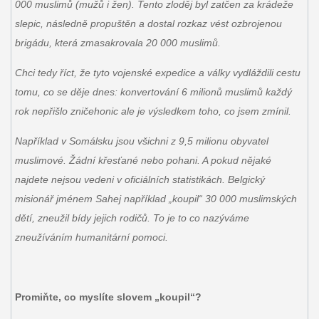
000 muslimů (mužů i žen). Tento zloděj byl zatčen za krádeže
slepic, následně propuštěn a dostal rozkaz vést ozbrojenou
brigádu, která zmasakrovala 20 000 muslimů.
Chci tedy říct, že tyto vojenské expedice a války vydláždili cestu
tomu, co se děje dnes: konvertování 6 milionů muslimů každý
rok nepřišlo zničehonic ale je výsledkem toho, co jsem zmínil.
Například v Somálsku jsou všichni z 9,5 milionu obyvatel
muslimové. Žádní křesťané nebo pohani. A pokud nějaké
najdete nejsou vedeni v oficiálních statistikách. Belgický
misionář jménem Sahej například „koupil“ 30 000 muslimských
dětí, zneužil bídy jejich rodičů. To je to co nazýváme
zneužíváním humanitární pomoci.
Promiňte, co myslíte slovem „koupil“?