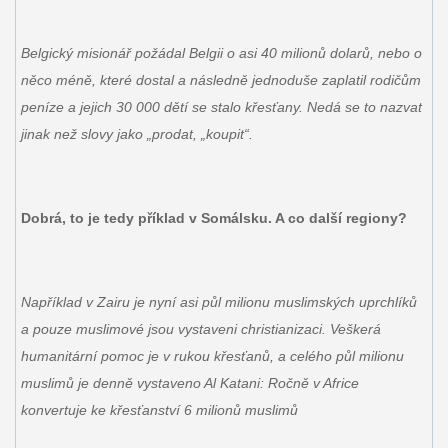
Belgický misionář požádal Belgii o asi 40 milionů dolarů, nebo o
něco méně, které dostal a následně jednoduše zaplatil rodičům
peníze a jejich 30 000 dětí se stalo křesťany. Nedá se to nazvat
jinak než slovy jako „prodat, „koupit“.
Dobrá, to je tedy příklad v Somálsku. A co další regiony?
Například v Zairu je nyní asi půl milionu muslimských uprchlíků
a pouze muslimové jsou vystaveni christianizaci. Veškerá
humanitární pomoc je v rukou křesťanů, a celého půl milionu
muslimů je denně vystaveno Al Katani: Ročně v Africe
konvertuje ke křesťanství 6 milionů muslimů