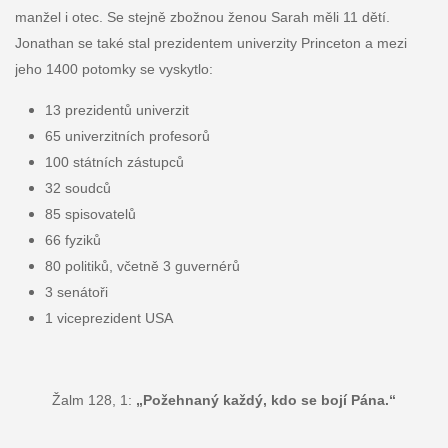
manžel i otec. Se stejně zbožnou ženou Sarah měli 11 dětí.
Jonathan se také stal prezidentem univerzity Princeton a mezi
jeho 1400 potomky se vyskytlo:
13 prezidentů univerzit
65 univerzitních profesorů
100 státních zástupců
32 soudců
85 spisovatelů
66 fyziků
80 politiků, včetně 3 guvernérů
3 senátoři
1 viceprezident USA
Žalm 128, 1:
„Požehnaný každý, kdo se bojí Pána.“