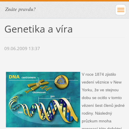
Znáte pravdu?
Genetika a víra
09.06.2009 13:37
V roce 1874 zjistilo
vedení věznice v New
Yorku, že ve stejnou
dobu se ocitlo v tomto
vězení šest členů jedné
rodiny. Následný
průzkum mnoha
generací této defektní