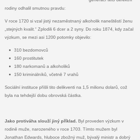
rodiny odhalil smutnou pravdu:
V roce 1720 si vzal jistý nezaměstnaný alkoholik naneštěstí ženu
„stejných kvalit.“ Zplodili 6 dcer a 2 syny. Do roku 1874, kdy začal
výzkum, se mezi asi 1200 potomky objevilo:
310 bezdomovců
160 prostitutek
180 narkomanů a alkoholiků
150 kriminálníků, včetně 7 vrahů
Sociální instituce přišli tito delikventi na 1,5 milionu dolarů, což
byla na tehdejší dobu obrovská částka.
Jako protiváha slouží jiný příklad.
Byl proveden výzkum v
rodině muže, narozeného v roce 1703. Tímto mužem byl
Jonathan Edwards, hluboce zbožný muž, bývalý ministr a dobrý